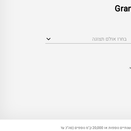
בחרו אולם תצוגה
ר.
ולגוף המממן. **אחריות יצרן 3 שנים או 100,000 ק"מ לפי המוקדם מבניהם. אפשרות להרחבת אחריות יבואן בתוספת תשלום לעד שנתיים נוספות או 20,000 ק"מ נוספים (סה"כ עד