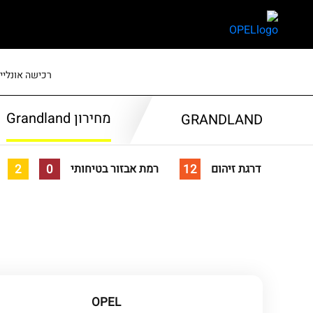
skip
skip
to
to
main
page
content
menu
רכישה אונליין
מחירון Grandland
GRANDLAND
2
0
12
דרגת זיהום
רמת אבזור בטיחותי
OPEL