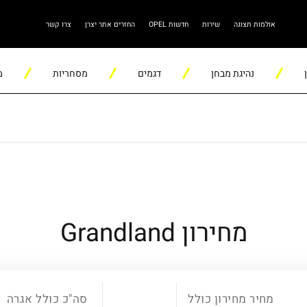
אולמות תצוגה
שירות
חדשות OPEL
החזרים אתר יצרן
צרו קשר
נהיגת מבחן
דגמים
מסחריות
מ
מחירון Grandland
מחיר מחירון כולל
סה"כ כולל אגרה