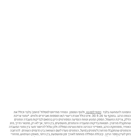
מערכת זיהוי כלי רכב ב"שטח מת"
מערכת אקטיבית למניעת התנגשות צד ב״שטח מת״
בלימה אוטומטית בנסיעה לאחור
מערכת התרעה במצב של היסח דעת הנהג
מערכת להתרעה על השארת ילדים ברכב
מערכת אזהרת פתיחת דלת
שליטה אוטומטית באורות גבוהים
בלימת חירום לתנועה חוצה בצמתים
מקרא:
מערכת מותקנת בדגם הרכב
מערכת אופציונאלית בהתאם לרמת הגימור
מערכת שאינה מותקנת בדגם הרכב
התמונה להמחשה בלבד.
כפוף לתקנון.
ולגוף המממן. המחיר מתייחס למסלול 'מזומן' בלבד וכולל את
הנחת הרכב. בתוקף עד 30.9.26. אינו כולל אגרת רישוי ו/או תוספות ואביזרים נלווים. *נתוני צריכת
הדלק, צריכת החשמל, הספק המנוע וטווח הנסיעה המפורטים הינן בהתאם לבדיקות מעבדה ונתונים
שהתקבלו מהיצרן. תוצאות בדיקות המעבדה והנתונים, מושפעים, בין היתר, אך לא רק, מתנאי הדרך, מזג
האוויר, מתחזוקת הרכב, מאפייני הנהיגה ורמת טעינת הסוללה ולכן עלול להיווצר פער בין נתוני המעבדה
והנתונים שהתקבלו מהיצרן לנתונים בפועל, הנתונים נועדו לשם השוואה בין הדגמים השונים. להרחבה
ניתן לעיין בספר הרכב. קיבולת הסוללה פוחתת לאורך זמן ומושפעת, בין היתר, מאופן השימוש, מחזורי