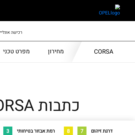
skip
skip
to
to
main
page
content
menu
רכישה אונליין
מחירון
מפרט טכני
CORSA
כתבות CORSA
3
8
7
דרגת זיהום
רמת אבזור בטיחותי