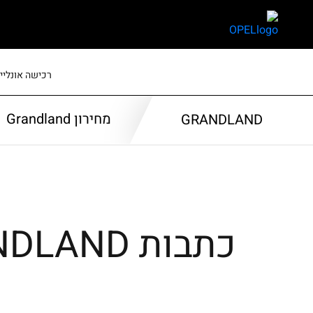
skip
skip
to
to
main
page
content
menu
רכישה אונליין
מחירון Grandland
GRANDLAND
כתבות GRANDLAND