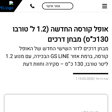
skip
skip
אזור אישי
to
to
main
page
content
menu
אופל קורסה החדשה (1.2 ל’ טורבו
130כ”ס) מבחן דרכים
מבחן דרכים לדור השישי החדש של האופל
קורסה, ברמת אזור GS LINE הבכירה, עם מנוע 1.2
ליטר טורבו, 130 כ”ס – סקירה וחוות דעת
15.03.2020
ענת דניאל