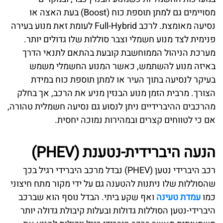
מסויימים גם למתן תוספת כוח (Boost) בעת האצה או
נסיעה מאומצת. לרכב Full-Hybrid לעומת זאת מנוע בעירה
פנימית לצד מנוע חשמלי וצבר סוללות שלו גדולים יותר.
מערכת הניהול הממוחשבת קובעת בהתאם לתנאי הדרך
באיזה מנוע להשתמש, כאשר המנוע החשמלי משמש
בעיקר לנסיעה בתוך העיר או למתן תוספת כוח במידת
הצורך. מרבית הזמן מנוע הבנזין מניע את הרכב, אך בחלק
מהרכבים ההיברידיים ניתן לנסוע גם נסיעה חשמלית טהורה,
אם כי לטווחים קצרים ובמהירות נמוכה יחסית.
הנעה היברידית-נטענת (PHEV)
רכב היברידי נטען (PHEV) נבדל מרכב היברידי רגיל בכך
שהסוללות שלו ניתנות להטענה גם על ידי מקור מתח חיצוני
כמו
עמדת טעינה
ואף שקע ביתי. הבדל נוסף הוא שברכב
היברידי-נטען הסוללות גדולות ובעלות קיבולת גדולה יותר