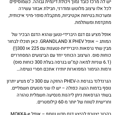
יש לה מרכז כובד נמוך ויכולת דינמית גבוהה. כשמוסיפים
לכל אלו עיצוב מלוטש ומודרני, חבילת אבזור עשירה
ומערכות בטיחות אקטיביות, מתקבלת סופר-מיני איכותית,
מתקדמת ומשתלמת.
אופל מציע גם דגם היברידי-נטען שהוא הדגם הבכיר של
המותג – אופל GRANDLAND X PHEV. כאן תוכלו לבחור
מבין שתי גרסאות היברידיות-נטענות עם 225 או 300(!)
כוחות סוס. העיצוב הכוחני יחד עם הביצועים המסחררים
(6.1 שניות למאה קמ"ש בגרסה בעלת 300 כוחות סוס)
ורמות הגימור המפוארות יותירו אתכם חסרי נשימה…
הגרנדלנד בגרסת ה-PHEV החזקה עם 300 כ"ס מציע יתרון
נוסף בדמות הנעה כפולה – יש לו שני מנועים חשמליים.
בשתי הגרסאות ניתן ליהנות מנסיעה חשמלית טהורה
וחרישית לטווח של יותר מ-60 קילומטרים.
בקרוב יצטרף להיצע דגם חדש ונוסף – אופל MOKKA-e