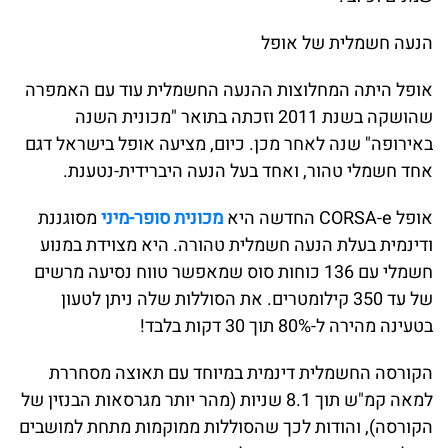
הנעה חשמלית של אופל
אופל היתה המחלוצות ההנעה החשמלית עוד עם האמפרה
שהושקה בשנת 2011 וזכתה בתואר "מכונית השנה
באירופה" שנה לאחר מכן. כיום, מציעה אופל בישראל דגם
אחד חשמלי טהור, ואחד בעל הנעה היברידית-נטענת.
אופל CORSA-e החדשה היא
מכונית סופר-מיני
מסוגננת
ודינמית בעלת הנעה חשמלית טהורה. היא מצוידת במנוע
חשמלי עם 136 כוחות סוס שמאפשר טווח נסיעה מרשים
של עד 350 קילומטרים. את הסוללות שלה ניתן לטעון
בטעינה מהירה ל-80% תוך 30 דקות בלבד!
הקורסה החשמלית דינמית במיוחד עם תאוצה מסחררת
למאה קמ"ש תוך 8.1 שניות (מהר יותר מגרסאות הבנזין של
הקורסה), והודות לכך שהסוללות ממוקמות מתחת למושבים