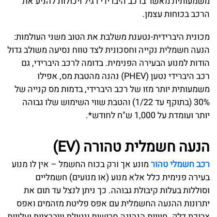
משמעותית מאשר ברכב היברידי רגיל ויכולות להניע את
הרכב בכוחות עצמן.
מכונית היברידית-נטענת משלבת את הטוב משני העולמות:
הנעה חשמלית נקייה וחסכונית לצד טווח נסיעה משולב גדול
הודות למנוע הבעירה הפנימית. בדומה לרכב היברידי, גם
רכב היברידי נטען (PHEV) נהנה מהטבת מס, אפילו
משמעותית יותר מזו של רכב היברידי, בדמות מס קנייה של
30% (בתוקף עד 1/22) והטבת שווי השימוש שלו גבוהה
יותר ועומדת על 1,000 ש"ח לחודש*.
הנעה חשמלית טהורה (EV)
רכב חשמלי טהור
מונע אך ורק בכוח החשמל – אין לו מנוע
בעירה פנימית כלל אלא מנוע (או מנועים) חשמליים
וסוללות בעלות קיבולת גבוהה. כך ניתן לנצל עד תום את
יתרונות ההנעה החשמלית עם אפס פליטת מזהמים ואפס
צריכת דלק. חוויית הנהיגה חרישית ונטולת וויברציות ועלויות