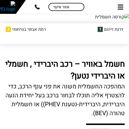
skip
skip
אזור אישי
to
to
main
page
content
menu
דרגת זיהום
רמת אבזור בטיחותי
2
1
חשמל באוויר – רכב היברידי , חשמלי
או היברידי נטען?
המהפכה החשמלית משנה את פני ענף הרכב, כדי
להצטרף אליה תוכלו לבחור ברכב בעל יחידת הנעה
היברידית, היברידית-נטענת PHEV)) או חשמלית
טהורה (BEV).