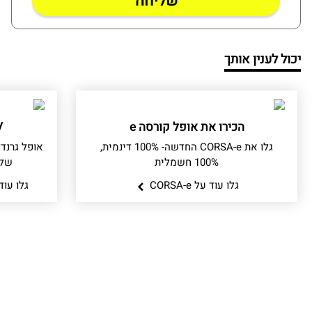
יכול לענין אותך
הכירו את אופל קורסה e
V
גלו את CORSA-e החדשה- 100% דינמית,
100% חשמלית
של 300 כ"ס והנעה כפול
גלו עוד על CORSA-e
גלו עוד על X PHEV