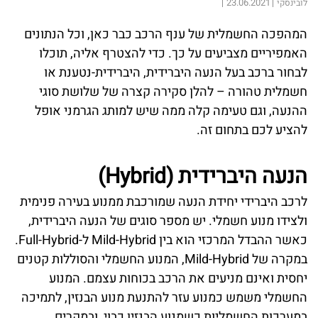
23.06.2021
לובינסקי
המהפכה החשמלית של ענף הרכב כבר כאן, וכל הנתונים
האמפיריים מצביעים על כך. כדי להצטרף אליה, תוכלו
לבחור ברכב בעל הנעה היברידית, היברידית-נטענת או
חשמלית טהורה – להלן סקירה קצרה של שלושת סוגי
ההנעה, וגם טעימה קלה ממה שיש למותג הגרמני אופל
להציע לכם בתחום זה.
הנעה היברידית (Hybrid)
לרכב היברידי יחידת הנעה שמורכבת ממנוע בעירה פנימית
ולצידו מנוע חשמלי. יש מספר סוגים של הנעה היברידית,
כאשר ההבדל המרכזי הוא בין Mild-Hybrid ל-Full-Hybrid.
במקרה של Mild-Hybrid, המנוע החשמלי והסוללות קטנים
יחסית ואינם מניעים את הרכב בכוחות עצמם. המנוע
החשמלי משמש כמנוע עזר להתנעת מנוע הבנזין, לתמיכה
במערכות החשמליות כשמנוע הבנזין כבוי, ובמקרים