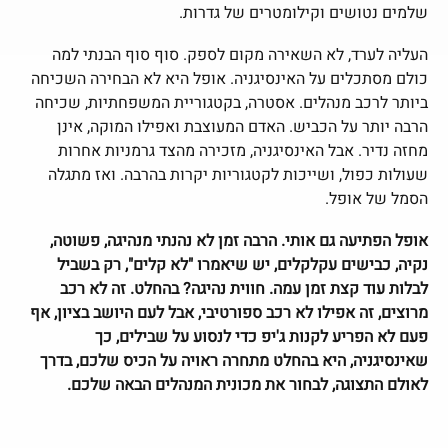
שלמים נטושים וקילומטרים של גדרות.
העליה לערד, לא השאירה מקום לספק. סוף סוף הבנתי למה
כולם מסתכלים על האינסיגניה. אופל היא לא הבחירה השכיחה
ביותר לרכב מנהלים. אסטרה, בקטגוריית המשפחתיות, שכיחה
הרבה יותר על הכביש. האדם המעוצבת ואפילו המוקה, אינן
מחזה נדיר. אבל האינסיגניה, מזכירה מהצד גרמניות אחרות
שעולות כפול, ושייכות לקטגוריות יקרות בהרבה. ואז מתגלה
הסמל של אופל.
אופל הפתיעה גם אותי. הרבה זמן לא נהנתי מנהיגה, פשוטה,
נקיה, כבישים עקלקלים, יש שיאמרו "לא קלים", רק בשביל
לבלות עוד קצת זמן עמה. חווית נהיגה? בהחלט. זה לא רכב
מרוצים, זה אפילו לא רכב ספורטיבי, אבל לעם היושב בציון, אף
פעם לא הפריע לקנות ג'יפ כדי לנסוע על שבילים, כך
שאינסיגניה, היא בהחלט מתחרה ראויה על הכיס שלכם, בדרך
לאולם התצוגה, לבחור את מכונית המנהלים הבאה שלכם.