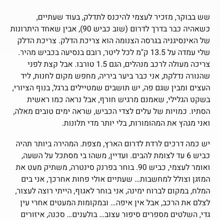
שש בבוקר, מזכיר לעצמי להיכנס לתדלק, בעוד שעתיים,
כשאהיה כבר בדרך לדרום (שוב כביש 90), אבין שאחד היתרונות
של האינסיגניה בגרסה הצנומה הוא צריכת הדלק. צריכת הדלק
שלי עמדה על 13.5 ק"מ לכל ליטר, רובם בנסיעה בכביש מהיר.
צריכה מעולה לרכב מנהלים, הגם 1.5 טורבו. אבל קצת לפני
שהנורה נדלקת, אני כבר ביער ביריה, מחפש מקום לחנות, ליד
העצים ומבין שגם פה, יש תושבים שמטיילים ברגל, בנוף הציורי,
בשקט הגלילי, שאמנם מרגיש חורף, אבל נראה כמו ראשית
הסתיו. כמויות של עלים לצדי הכביש, שראה ימים טובים מאלה,
ואני מגהץ את המהומורות, בלי יותר מדי תלונות.
יש כמה דרכים לרדת לדרום הארץ, מצפת. המהירה ביותר תהיה
כביש 6 עד לצומת להבים. ועדיין, משהו בי מסתכל על השעה,
ואומר לעצמי, כביש 90. בוחר בפרנק סינטרה, משתיק מעט את
המזגן וצולל למחשבות… שעתיים אולי פחות אחרכך, אני בים
המלח, במקום לברוח ימינה, אני בוחר לאגוף, הייתי רוצה לעצור,
לצלם את הרכב, אבל אין איפה… ובמקומות המעטים אחרי עין
גדי, השלטים מספרים סיפור עצוב… בולענים… סכנה, איזורים