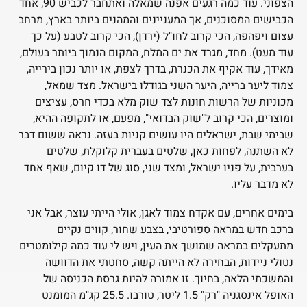
הצפוני. עוד כמה רגעים אפנה שמאלה ואתחבר לכביש 90, אחד
הכבישים המסוכנים, אך המעניינים והמהנים ביותר בארץ, מרחב
עצום ויפהפה, הכי קרוב לחו"ל (ירדן), הכי קרוב לטבע (על כך
עוד מעט). מחד, מגרד את ים המלח, המקום הנמוך ביותר בעולם,
מאידך, עוד אקיף את הכנרת, בדרך לצפת, או יותר נכון בירייה,
צמוד ליער ברייה, היער השני בגודלו בישראל. מצד שמאל,
מכוניות של הרשות חונות לצד שוק מלא בכדי חרס, עציצים
ומוצרים, הכי קרוב ל"שוק הבדואי", מפעם, או לתקופה ההיא,
שבימי שבת, ישראלים היו עושים קניות בעזה. נראה ששום דבר
לא השתנה, לפחות כאן, שלטים בעברית קלוקלת, שלטים
בערבית, על פניו ישראל, ומצד שני, סוג של דו קיום, שאף אחד
לא מדבר עליו.
בימים אחרים, עם אקדח צמוד לאגן, אולי הייתי עוצר, אבל אני
ברכב חדש במראה ספורטיבי, בצבע שחור, קווים נקיים
מתעקלים במראה שמושך את העין, ויש לי עוד כמה קילומטרים
נטולי ניידות, הבחירה לא הייתה קשה, סחטתי את הדוושה
והמשכתי הלאה, בחיוך. זו אמורה להיות גרסת הכניסה של
האופל אינסגניה "רק" 1.5 ליטר, טורבו. 25.5 קג"מ המומנט