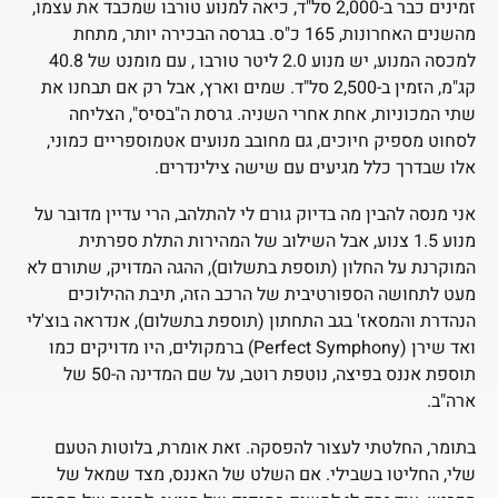
זמינים כבר ב-2,000 סל"ד, כיאה למנוע טורבו שמכבד את עצמו,
מהשנים האחרונות, 165 כ"ס. בגרסה הבכירה יותר, מתחת
למכסה המנוע, יש מנוע 2.0 ליטר טורבו , עם מומנט של 40.8
קג"מ, הזמין ב-2,500 סל"ד. שמים וארץ, אבל רק אם תבחנו את
שתי המכוניות, אחת אחרי השניה. גרסת ה"בסיס", הצליחה
לסחוט מספיק חיוכים, גם מחובב מנועים אטמוספריים כמוני,
אלו שבדרך כלל מגיעים עם שישה צילינדרים.
אני מנסה להבין מה בדיוק גורם לי להתלהב, הרי עדיין מדובר על
מנוע 1.5 צנוע, אבל השילוב של המהירות התלת ספרתית
המוקרנת על החלון (תוספת בתשלום), ההגה המדויק, שתורם לא
מעט לתחושה הספורטיבית של הרכב הזה, תיבת ההילוכים
הנהדרת והמסאז' בגב התחתון (תוספת בתשלום), אנדראה בוצ'לי
ואד שירן (Perfect Symphony) ברמקולים, היו מדויקים כמו
תוספת אננס בפיצה, נוטפת רוטב, על שם המדינה ה-50 של
ארה"ב.
בתומר, החלטתי לעצור להפסקה. זאת אומרת, בלוטות הטעם
שלי, החליטו בשבילי. אם השלט של האננס, מצד שמאל של