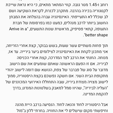
רוחב ו-1.45 מטר גובה. קווי המתאר מתאים, כי היא נראת שייכת
לקטגוריה בכירה בהרבה. מתקרב לכנרת, לקראת השקיעה ושם
לב שכלל לא התעייפתי. האינסיגניה עברה בהצלחה את המבחן
החשוב ביותר לרכב מנהלים, כמעט כמו בפרסומת של חברת
התעופה, קתאי פסיפיק, מראשית שנות התשעים, "Arrive in a
better shape".
תוך פחות משתיים עשר שעות, בשש בבוקר, קצת אחרי הזריחה,
אני מתכנן לקחת את האינסיגניה לצילומים ביער בירייה. עד אז,
מנוחה. החנתי את הרכב לצד המדרכה, קצת אחרי הכניסה
לביריה. אם זו הפעם הראשונה שאתם שומעים את שם הישוב
מדובר על סוג של פברבר של צפת, הנושא שם דומה לישוב יהודי
מתקופת הבית השני. אם חשקה נפשכם בקצת היסטוריה, סמוך
לישוב מצויה מצודת ביריה, שבה התחוללו האירועי המכוננים של
"העליה לביריה", שהיוו סמל למאבק בשלטונות המנדט, בדרך
להקמת המדינה.
אבל היסטוריה לחוד והנאה לחוד. הנסיעה ברכב היית מהנה
וחיפשתי מקום שישלים לי את החוויה. בחרתי ללון ב"מול