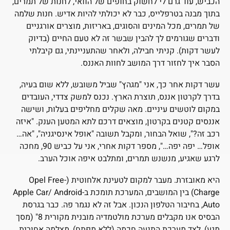
הכביש, עוד גרם לי לחשוק בחופים של הוואי, לחנות של תמרים,
בתוך מבנה בטרפלייס, כבר לא יכולתי להיות אדיש. חנות שלמה
של תמרים, מכל המינים והסוגים, באריזות, מוצרים אורגניים
ודברים שגורמים לך להבין שבשר זה לא טעם החיים (בדיוק
לעשר דקות). קניתי חבילה, ולאחר שהתעניינתי, גם קיבלתי
הסבר איך לחזור דרך המושב לחוות האננס.
עשר דקות אחר כך, אני "מגהץ" שביל משובש, ללא שום בעיה,
בדרך לקרטון אננס, תוצרת הארץ. נכנס למשק צדדי, העובדים
במקום לוטשים עיניים. מאה שקלים מחליפים בעלות, ושישה
אננסים קטנים בקרטון, מוצאים דרכם לתא המטען הענק. "איזה
רכב זה?", שואל הבחור, ומקבל תשובה "אופל אינסיגניה", "אה…
אופל… יפה יפה…", מספר דקות אחרי, אני על כביש 90, מחכה
לרגע שאגיע, מנשנש תמרים, ומתלבט איפה אוכל הערב.
היא מאובזרת. מעבר למקום לטעינת אלחוטית (Opel Free-
Charge) בין המושבים, המערכת תומכת ב-Apple Car/ Android
Auto, בחיבור הטלפון הנכון. אבל זה לא נגמר פה. כבר בגרסת
הבסיס אנו מקבלים מערכת מולטמדיה מובנית מקורית 8" (מסך
מגע), לצד מערכת התנעה חכמה (ללא מפתח), מצלמה אחורית,