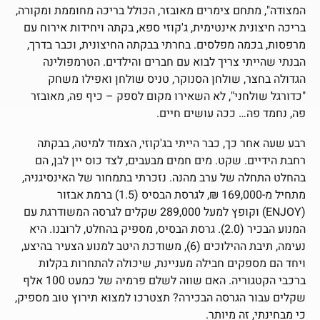
המצודה", מתחם צימרים מאובזר, הכולל בריכה מחוממת ומקורה,
בריכה חיצונית אינטימית, ג'קוזי ספא, בקתה ויחידות אירוח עם
מרפסות, בכמה מפלסים. בחרתי בבקתה החיצונית, וכבר בדרך,
הבנתי שהייתי צריך לבוא עם חברים והילדים. הטרמפולינה
הגדולה בחצר, שולחן הסנוקר, טניס שולחן ואפילו משחק
"כדורגל שולחני", לא השאירו מקום לספק – כיף פה, מאובזר
פה, נחמד פה… ככה עושים חיים.
רבע שעה אחר כך, כבר הייתי בג'קוזי, הצמוד למיטה, בבקתה
רחבת הידיים. שקט. מים חמים מבעבים, לצד כוס יין לבן, הם
בהחלט התחלה של ערב מהנה. נזכרתי בתמחור של האינסיגניה,
מתחיל מ-169,000 ₪, לגרסת הבסיס (1.5) ברמת אבזור
(ENJOY) וקופץ למעל 289,000 שקלים לגרסה המשודרגת עם
המנוע הבכיר (2.0). גרסת הבסיס, מספיק בהחלט, לרובנו. היא
נעימה, תיבת ההילוכים (6), משודכת היטב למנוע הצעיר בהיצע,
ויחד הם מספקים חבילה מעניינת, שיכולה להתחרות בקלות
ברכבי הקטגוריה. האם שווה לשלם פרמיה של כמעט 100 אלף
שקלים עבור הגרסה הבכירה? תצטרכו למצוא תירוץ טוב מספיק,
כי מבחינתי, זה מיותר.