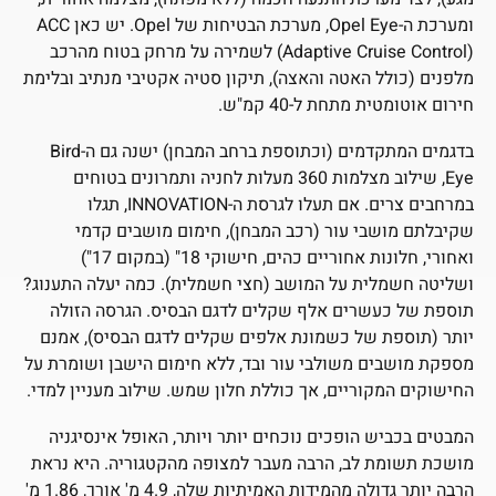
ומערכת ה-Opel Eye, מערכת הבטיחות של Opel. יש כאן ACC
(Adaptive Cruise Control) לשמירה על מרחק בטוח מהרכב
מלפנים (כולל האטה והאצה), תיקון סטיה אקטיבי מנתיב ובלימת
חירום אוטומטית מתחת ל-40 קמ"ש.
בדגמים המתקדמים (וכתוספת ברחב המבחן) ישנה גם ה-Bird
Eye, שילוב מצלמות 360 מעלות לחניה ותמרונים בטוחים
במרחבים צרים. אם תעלו לגרסת ה-INNOVATION, תגלו
שקיבלתם מושבי עור (רכב המבחן), חימום מושבים קדמי
ואחורי, חלונות אחוריים כהים, חישוקי 18" (במקום 17")
ושליטה חשמלית על המושב (חצי חשמלית). כמה יעלה התענוג?
תוספת של כעשרים אלף שקלים לדגם הבסיס. הגרסה הזולה
יותר (תוספת של כשמונת אלפים שקלים לדגם הבסיס), אמנם
מספקת מושבים משולבי עור ובד, ללא חימום הישבן ושומרת על
החישוקים המקוריים, אך כוללת חלון שמש. שילוב מעניין למדי.
המבטים בכביש הופכים נוכחים יותר ויותר, האופל אינסיגניה
מושכת תשומת לב, הרבה מעבר למצופה מהקטגוריה. היא נראת
הרבה יותר גדולה מהמידות האמיתיות שלה, 4.9 מ' אורך, 1.86 מ'