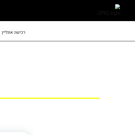
skip
to
main
content
רכישה אונליין
אופל, עוצמה שחייב
לחלוק...
מבצע "חבר
הזמינו חברים להצטרף לעוצמה הבלתי 
ותקבלו שובר 