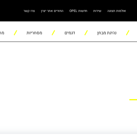
אולמות תצוגה
שירות
חדשות OPEL
החזרים אתר יצרן
צרו קשר
נהיגת מבחן
דגמים
מסחריות
מחש
 מביא חבר"
נגמרת של אופל
BUYME על סך 500 ₪ מתנה עבור כל חבר