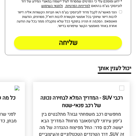
* ידוע ומוסכם עלי כי הפרטים שמסרתי לעיל יישמרו במאגרי המידע של דוד
לובינסקי בע"מ בהתאם
למדיניות הפרטיות
ולתנאי השימוש
הנני מאשר/ת לקבל מדוד לובינסקי בע"מ ו/או חברות הקשורות אליה דיוור
לרבות דיוור שיווקי בכל אמצעי תקשורת לרבות דוא"ל, מסרונים, הודעות
וואטסאפ. הסכמה זו תהיה בתוקף ככל שלא נתקבלה ממני בכל עת הודעה
אחרת באחד מאמצעי הקשר שיפורטו בדיוור.
יכול לענין אותך
רכבי SUV - המדריך המלא לבחירה נכונה
כל מה ש
של רכב פנאי-שטח
מחפשים רכב משפחתי גבוה? מתלבטים בין
לפני שרו
ג'יפון עירוני לקרוסאובר מרווח? המדריך הבא
מבחן, כד
יעשה לכם סדר: החל מפיצוח ההגדרה של מה
זה SUV, דרך הטרנדים הטכנולוגיים והעיצוביים