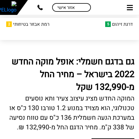
skip
skip
אזור אישי
to
to
main
page
דרגת זיהום
רמת אבזור בטיחותי
2
5
content
menu
גם בדגם חשמלי: אופל מוקה החדש
2022 בישראל – מחיר החל
מ-132,990 שקל
המוקה החדש מציג עיצוב צעיר ותא נוסעים
טכנולוגי, הוא מצויד במנוע 1.2 טורבו 130 כ"ס או
במערכת הנעה חשמלית 136 כ"ס עם טווח נסיעה
של 338 ק"מ. מחיר הדגם החל מ-132,990 ₪.