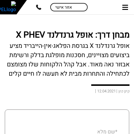
skip
skip
אזור אישי
to
to
main
page
content
menu
מבחן דרך: אופל גרנדלנד X PHEV
אופל גרנדלנד X בגרסת הפלאג-אין-הייבריד מציע
ביצועים מצויינים, חסכנות מופלגת בדלק ורשימת
אבזור נאה מאוד. אבל קהל הלקוחות שלו מצומצם
לכתחילה והתחרות מבית לא תעשה לו חיים קלים
12.04.2021
קינן כהן
*שם מלא