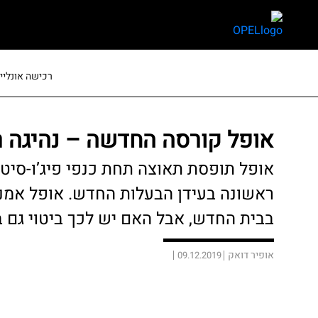
skip
skip
to
to
main
page
content
menu
רכישה אונליין
אופל קורסה החדשה – נהיגה 
אופל תופסת תאוצה תחת כנפי פיג’ו-סיטר
ראשונה בעידן הבעלות החדש. אופל אמנם
בבית החדש, אבל האם יש לכך ביטוי גם ב
אופיר דואק
09.12.2019