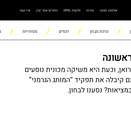
אולמות תצוגה
שירות
חדשות OPEL
החזרים אתר יצרן
צרו קשר
נהיגת מבחן
דגמים
מסחריות
מ
ראשונה
ואן, וכעת היא משיקה מכונית נוסעים
 קיבלה את תפקיד “המותג הגרמני”
מציאות? נסענו לבחון.