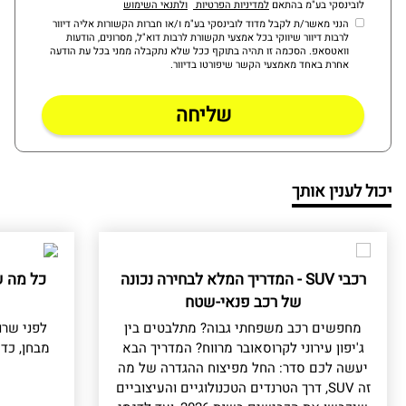
לובינסקי בע"מ בהתאם
למדיניות הפרטיות
ולתנאי השימוש
הנני מאשר/ת לקבל מדוד לובינסקי בע"מ ו/או חברות הקשורות אליה דיוור
לרבות דיוור שיווקי בכל אמצעי תקשורת לרבות דוא"ל, מסרונים, הודעות
וואטסאפ. הסכמה זו תהיה בתוקף ככל שלא נתקבלה ממני בכל עת הודעה
אחרת באחד מאמצעי הקשר שיפורטו בדיוור.
יכול לענין אותך
רכבי SUV - המדריך המלא לבחירה נכונה
כל מה ש
של רכב פנאי-שטח
מחפשים רכב משפחתי גבוה? מתלבטים בין
לפני שרו
ג'יפון עירוני לקרוסאובר מרווח? המדריך הבא
מבחן, כד
יעשה לכם סדר: החל מפיצוח ההגדרה של מה
זה SUV, דרך הטרנדים הטכנולוגיים והעיצוביים