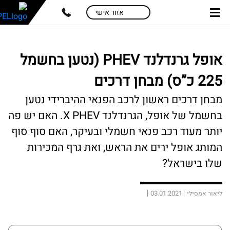
skip
skip
אזור אישי
to
to
main
page
content
menu
אופל גרנדלנד PHEV (נטען בחשמל
225 כ”ס) מבחן דרכים
מבחן דרכים ראשון לרכב הפנאי ההיברידי נטען
בחשמל של אופל, הגרנדלנד X PHEV. האם יש פה
יותר מעוד רכב פנאי חשמלי ובעיקר, האם סוף סוף
המותג אופל ירים את הראש, ואת גרף המכירות
שלו בישראל?
03.01.2021
ליאור אמסילי