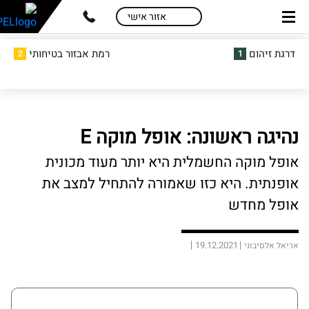
skip
skip
אזור אישי
to
to
main
page
דרגת זיהום
רמת אבזור בטיחותי
2
1
content
menu
נהיגה ראשונה: אופל מוקה E
אופל מוקה החשמלית היא יותר מעוד מכונית
אופנתית. היא כזו שאמורה להתחיל למצב את
אופל מחדש
19.12.2021
אריאל אלסיבוני