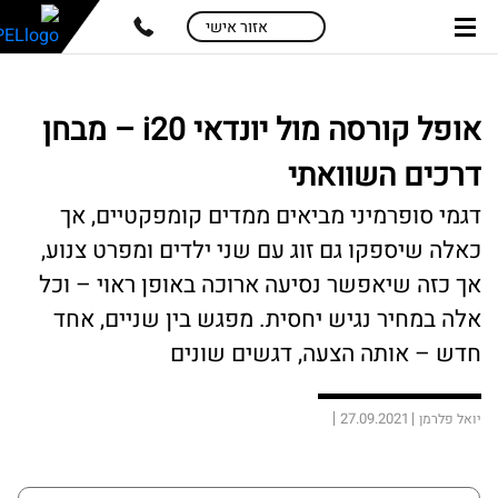
skip
skip
אזור אישי
to
to
main
page
content
menu
אופל קורסה מול יונדאי i20 – מבחן
דרכים השוואתי
דגמי סופרמיני מביאים ממדים קומפקטיים, אך
כאלה שיספקו גם זוג עם שני ילדים ומפרט צנוע,
אך כזה שיאפשר נסיעה ארוכה באופן ראוי – וכל
אלה במחיר נגיש יחסית. מפגש בין שניים, אחד
חדש – אותה הצעה, דגשים שונים
27.09.2021
יואל פלרמן