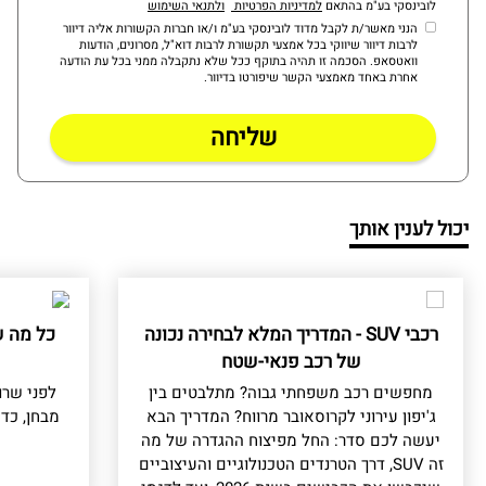
לובינסקי בע"מ בהתאם
למדיניות הפרטיות
ולתנאי השימוש
הנני מאשר/ת לקבל מדוד לובינסקי בע"מ ו/או חברות הקשורות אליה דיוור
לרבות דיוור שיווקי בכל אמצעי תקשורת לרבות דוא"ל, מסרונים, הודעות
וואטסאפ. הסכמה זו תהיה בתוקף ככל שלא נתקבלה ממני בכל עת הודעה
אחרת באחד מאמצעי הקשר שיפורטו בדיוור.
יכול לענין אותך
רכבי SUV - המדריך המלא לבחירה נכונה
כל מה ש
של רכב פנאי-שטח
מחפשים רכב משפחתי גבוה? מתלבטים בין
לפני שרו
ג'יפון עירוני לקרוסאובר מרווח? המדריך הבא
מבחן, כד
יעשה לכם סדר: החל מפיצוח ההגדרה של מה
זה SUV, דרך הטרנדים הטכנולוגיים והעיצוביים