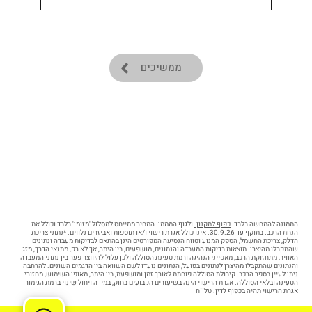
ממשיכים
התמונה להמחשה בלבד.
כפוף לתקנון.
ולגוף המממן. המחיר מתייחס למסלול 'מזומן' בלבד וכולל את
הנחת הרכב. בתוקף עד 30.9.26. אינו כולל אגרת רישוי ו/או תוספות ואביזרים נלווים. *נתוני צריכת
הדלק, צריכת החשמל, הספק המנוע וטווח הנסיעה המפורטים הינן בהתאם לבדיקות מעבדה ונתונים
שהתקבלו מהיצרן. תוצאות בדיקות המעבדה והנתונים, מושפעים, בין היתר, אך לא רק, מתנאי הדרך, מזג
האוויר, מתחזוקת הרכב, מאפייני הנהיגה ורמת טעינת הסוללה ולכן עלול להיווצר פער בין נתוני המעבדה
והנתונים שהתקבלו מהיצרן לנתונים בפועל, הנתונים נועדו לשם השוואה בין הדגמים השונים. להרחבה
ניתן לעיין בספר הרכב. קיבולת הסוללה פוחתת לאורך זמן ומושפעת, בין היתר, מאופן השימוש, מחזורי
הטעינה ובלאי הסוללה. אגרת הרישוי הינה בשיעורים הקבועים בחוק, במידה ויחול שינוי ברמת הגימור
אגרת הרישוי תהיה בכפוף לדין. טל``ח