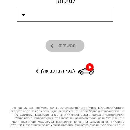
למיקומך
ממשיכים
לצפייה ברכב שלך
התמונה להמחשה בלבד.
כפוף לתקנון.
ולגוף המממן. *נתוני צריכת החשמל וטווח הנסיעה המפורטים
הינן מבדיקות מעבדה שהתקבלו מהיצרן. נתונים אלו, מושפעים, בין היתר, אך לא רק, מתנאי הדרך, מזג
האוויר, מתחזוקת הרכב מאפייני הנהיגה ולכן עלול להיווצר פער בין נתוני המעבדה לנתונים בפועל,
הנתונים נועדו לשם השוואה בין הדגמים השונים. להרחבה ניתן לעיין בספר הרכב. קיבולת הסוללה
פוחתת לאורך זמן ומושפעת, בין היתר, מאופן השימוש, מחזורי הטעינה ובלאי הסוללה. אגרת הרישוי
הינה בשיעורים הקבועים בחוק, במידה ויחול שינוי ברמת הגימור אגרת הרישוי תהיה בכפוף לדין. טל"ח.